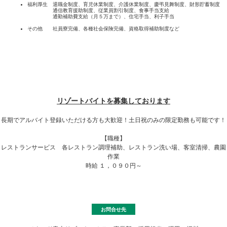
福利厚生 退職金制度、育児休業制度、介護休業制度、慶弔見舞制度、財形貯蓄制度
通信教育援助制度、従業員割引制度、食事手当支給
通勤補助費支給（月５万まで）、住宅手当、利子手当
その他 社員寮完備、各種社会保険完備、資格取得補助制度など
リゾートバイトを募集しております
長期でアルバイト登録いただける方も大歓迎！土日祝のみの限定勤務も可能です！
【職種】
レストランサービス 各レストラン調理補助、レストラン洗い場、客室清掃、農園
作業
時給 １，０９０円～
お問合せ先