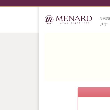
岩手県
メナ