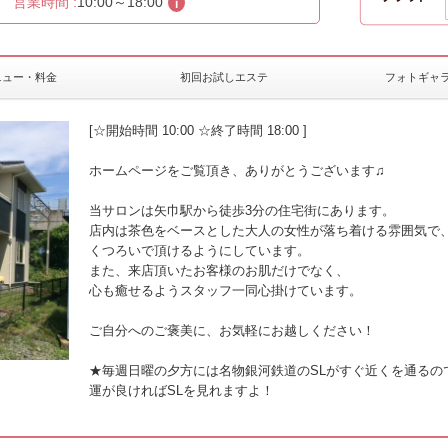
営業時間 :
10:00～18:00
ニュー・料金
初回お試しエステ
フォトギャ
[☆開始時間 10:00 ☆終了時間 18:00 ]
ホームページをご覧頂き、ありがとうございます♫
当サロンは矢巾駅から徒歩3分の住宅街にあります。
店内は茶色をベースとした大人の女性が落ち着け
る雰囲気で
くつろいで頂けるようにしています。
また、来店頂いたお客様のお肌だけでなく、
心も癒せるようスタッフ一同心掛けています。
ご自分へのご褒美に、お気軽にお越しください！
★毎週日曜の夕方には名物銀河鉄道のSLがすぐ近くを通るの
運が良ければSLを見れますよ！