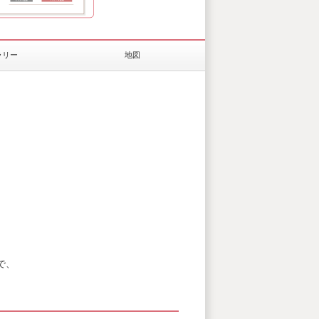
ラリー
地図
、
で、