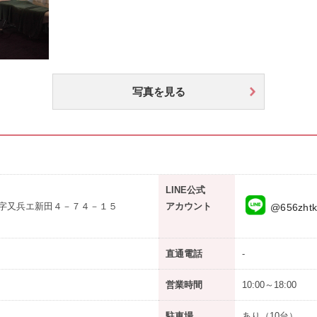
写真を見る
LINE公式
字又兵エ新田４－７４－１５
アカウント
@656zht
直通電話
-
営業時間
10:00～18:00
駐車場
あり
（10台）