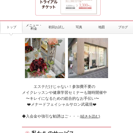
メニュー・
トップ
初回お試し
写真
地図
ブログ
料金
エステだけじゃない！参加費不要の
メイクレッスンや健康学習セミナーも随時開催中
〜キレイになるための総合的なお手伝い〜
❤️メナードフェイシャルサロン武蔵境❤️
◆入会金や強引な勧誘はご
・・・
(続きを読む)