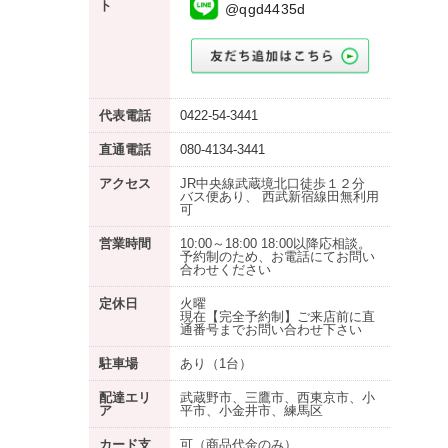
ト
@qgd4435d
代表電話
0422-54-3441
直通電話
080-4134-3441
アクセス
JR中央線武蔵境北口徒歩１２分
バス便あり、 西武新宿線田無利用
可
営業時間
10:00～18:00 18:00以降応相談。
予約制のため、お電話にてお問い
合わせください
定休日
火曜
現在【完全予約制】ご来店前に直
通番号までお問い合わせ下さい
駐車場
あり
（1台）
配達エリ
武蔵野市、三鷹市、西東京市、小
ア
平市、小金井市、練馬区
カード支
可（商品代金のみ）