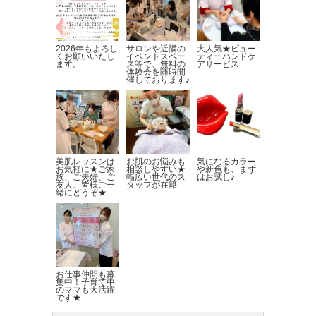
2026年もよろし
サロンや近隣の
大人気★ビュー
くお願いいたし
イベントスペー
ティーハンドケ
ます。
ス等で、無料の
アサービス
体験会を随時開
催しております♪
美肌レッスンは
お肌のお悩みも
気になるカラー
お気軽に★ご家
相談しやすい★
や新色も、まず
族、ご夫婦、ご
幅広い世代のス
はお試し♪
友人、皆様ご一
タッフが在籍
緒にどうぞ★
お仕事仲間も募
集中！子育て中
のママも大活躍
です★