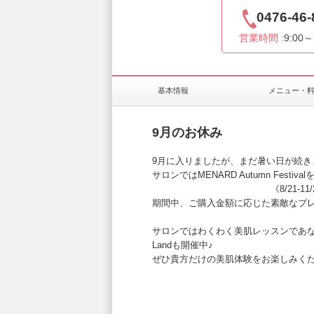
0476-46-
営業時間 :
9:00～
基本情報
メニュー・
9月のお休み
9月に入りましたが、まだ暑い日が続き
サロンではMENARD Autumn Festival
《8/21-11/2
期間中、ご購入金額に応じた素敵なプレ
サロンではわくわく美肌レッスンであなたを
Landも開催中♪
ぜひ貴方だけの美肌体験をお楽しみくだ