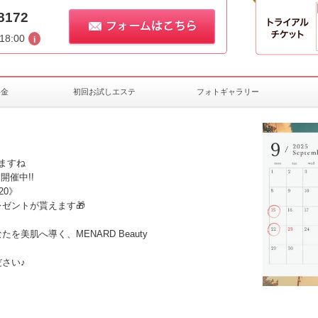
8172
18:00
料金
初回お試しエステ
フォトギャラリー
ますね
を開催中!!
0》
ゼントが貰えます🎁
美肌へ導く、MENARD Beauty
さい♪