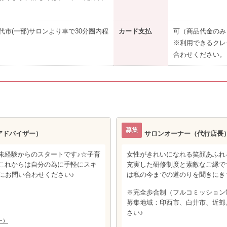
市(一部)サロンより車で30分圏内程
カード支払
可（商品代金のみ
※利用できるクレ
合わせください。
アドバイザー）
サロンオーナー（代行店長
未経験からのスタートです♪☆子育
女性がきれいになれる笑顔あふれ
これからは自分の為に手軽にスキ
充実した研修制度と素敵なご縁で
にお問い合わせください♪
は私の今までの道のりを聞きにき
※完全歩合制（フルコミッション
募集地域：印西市、白井市、近郊
さい♪
ー）