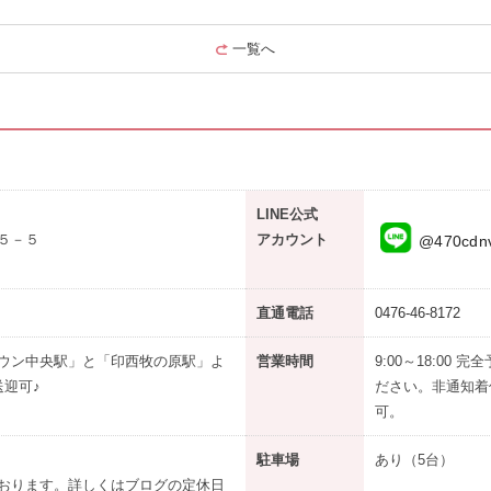
一覧へ
LINE公式
５－５
アカウント
@470cdn
直通電話
0476-46-8172
ウン中央駅」と「印西牧の原駅」よ
営業時間
9:00～18:0
送迎可♪
ださい。非通知着
可。
駐車場
あり
（5台）
おります。詳しくはブログの定休日