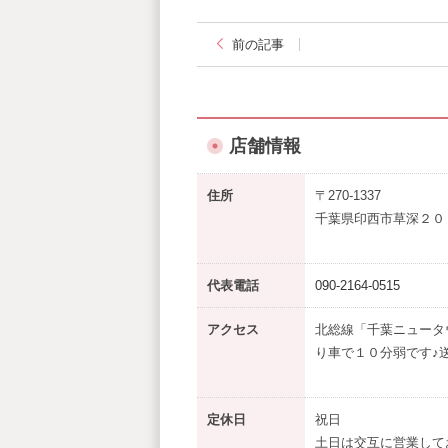
前の記事
店舗情報
住所
〒270-1337
千葉県印西市草深２０
代表電話
090-2164-0515
アクセス
北総線「千葉ニュータ
り車で１０分弱です♪
定休日
祝日
土日は交互に営業して