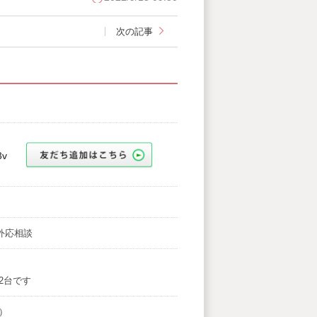
次の記事
3v
時間外応相談
2台です
）