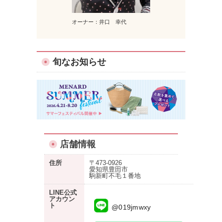
オーナー：井口 幸代
旬なお知らせ
店舗情報
住所
〒473-0926
愛知県豊田市
駒新町不毛１番地
LINE公式
アカウン
ト
@019jmwxy