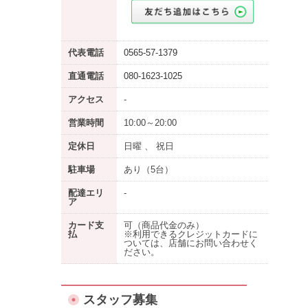
代表電話
0565-57-1379
直通電話
080-1623-1025
アクセス
-
営業時間
10:00～20:00
定休日
日曜 、 祝日
駐車場
あり
（5台）
配達エリ
-
ア
カード支
可（商品代金のみ）
払
※利用できるクレジットカードに
ついては、店舗にお問い合わせく
ださい。
スタッフ募集