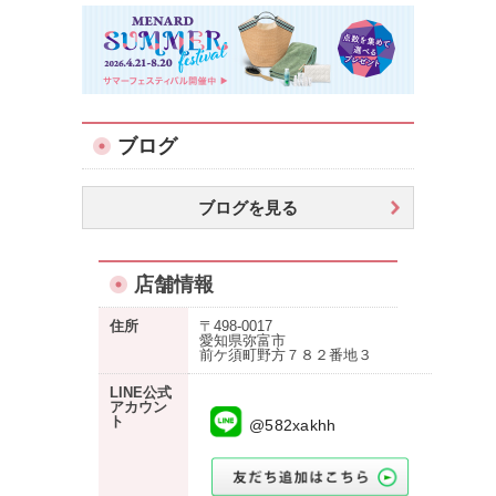
ブログ
ブログを見る
店舗情報
住所
〒498-0017
愛知県弥富市
前ケ須町野方７８２番地３
LINE公式
アカウン
ト
@582xakhh