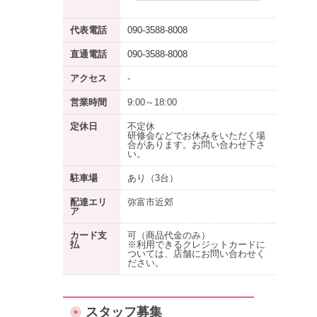
代表電話
090-3588-8008
直通電話
090-3588-8008
アクセス
-
営業時間
9:00～18:00
定休日
不定休
研修会などでお休みをいただく場
合があります。お問い合わせ下さ
い。
駐車場
あり
（3台）
配達エリ
弥富市近郊
ア
カード支
可（商品代金のみ）
払
※利用できるクレジットカードに
ついては、店舗にお問い合わせく
ださい。
スタッフ募集