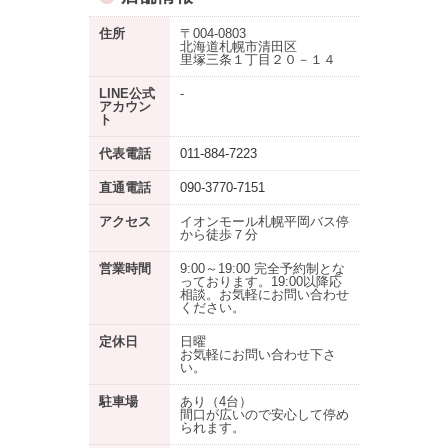
住所
〒004-0803
北海道札幌市清田区
里塚三条１丁目２０－１４
LINE公式
-
アカウン
ト
代表電話
011-884-7223
直通電話
090-3770-7151
アクセス
イオンモール札幌平岡バス停
から徒歩７分
営業時間
9:00～19:00 完全予約制とな
っております。19:00以降応
相談。お気軽にお問い合わせ
ください。
定休日
日曜
お気軽にお問い合わせ下さ
い。
駐車場
あり
（4台）
間口が広いので安心して停め
られます。