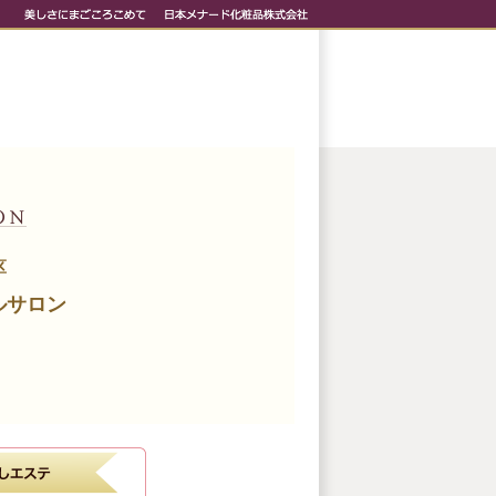
区
ルサロン