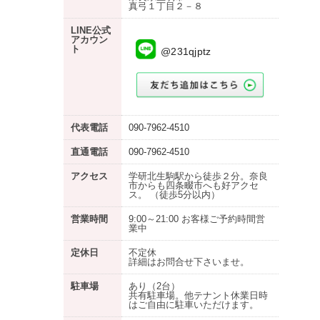
真弓１丁目２－８
LINE公式
アカウン
ト
@231qjptz
代表電話
090-7962-4510
直通電話
090-7962-4510
アクセス
学研北生駒駅から徒歩２分。奈良
市からも四条畷市へも好アクセ
ス。 （徒歩5分以内）
営業時間
9:00～21:00 お客様ご予約時間営
業中
定休日
不定休
詳細はお問合せ下さいませ。
駐車場
あり
（2台）
共有駐車場。他テナント休業日時
はご自由に駐車いただけます。