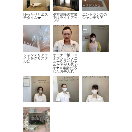
ゆったりとエス
夕方以降の営業
エントランスの
テタイム❤️
中はライトアッ
シャンデリア
プ✨
シャンデリアラ
オーナー坂口※
イトをクリスタ
オプションメニ
ルに
ューやスペシャ
ルケアが人気で
す❤︎※年齢に応
じたお手入れ