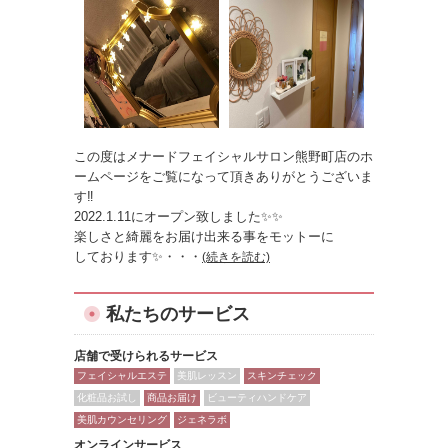
この度はメナードフェイシャルサロン熊野町店のホ
ームページをご覧になって頂きありがとうございま
す‼︎
2022.1.11にオープン致しました✨✨
楽しさと綺麗をお届け出来る事をモットーに
しております✨
・・・
(続きを読む)
私たちのサービス
店舗で受けられるサービス
フェイシャルエステ
美肌レッスン
スキンチェック
化粧品お試し
商品お届け
ビューティハンドケア
美肌カウンセリング
ジェネラボ
オンラインサービス