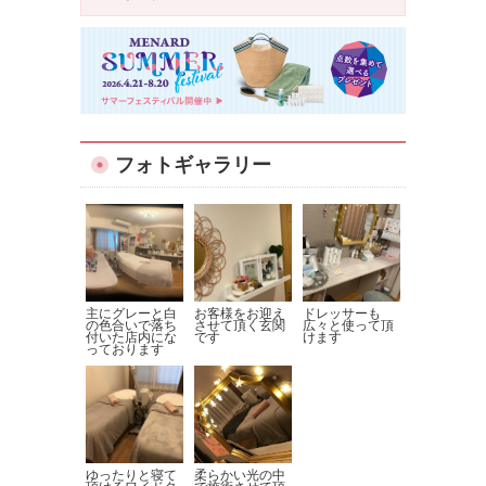
フォトギャラリー
主にグレーと白
お客様をお迎え
ドレッサーも
の色合いで落ち
させて頂く玄関
広々と使って頂
付いた店内にな
です
けます
っております
ゆったりと寝て
柔らかい光の中