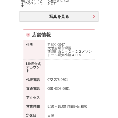
頂けるワイドタ
で施術させて頂
イプのベッドで
きます
す
写真を見る
店舗情報
住所
〒590-0947
大阪府堺市堺区
熊野町西１－２－２２メゾン
ドール堺大小路４０５
LINE公式
-
アカウン
ト
代表電話
072-275-9601
直通電話
090-4306-9601
アクセス
-
営業時間
9:30～18:00 時間外応相談
定休日
日曜