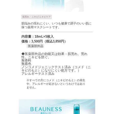
肌荒れ・ニキビ/ニキビケア
肌悩みの現れにくい、いつも健康で調子のいい肌に
保つ薬用マスクシートです。
内容量：18mL×5枚入
価格：3,500円（税込3,850円）
医薬部外品
◆医薬部外品の効能又は効果：肌荒れ、荒れ
性。ニキビを防ぐ。
無香料
無着色
ノンコメドジェニックテスト済み（コメド（ニ
キビのもと）になりにくい処方です。）
アレルギーテスト済み
※すべての方にコメド（ニキビのもと）の発生
や、アレルギーが起きないというわけではあり
ません。