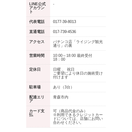
LINE公式
-
アカウン
ト
代表電話
0177-39-8013
直通電話
017-739-4536
アクセス
パチンコ店「ライジング観光
通り」の裏
営業時間
10:00～18:00 最終受付
18：00
定休日
日曜 、 祝日
ご要望により休日の施術受け
付けます
駐車場
あり
（3台）
配達エリ
青森市内
ア
カード支
可（商品代金のみ）
払
※利用できるクレジットカー
ドについては、店舗にお問い
合わせください。