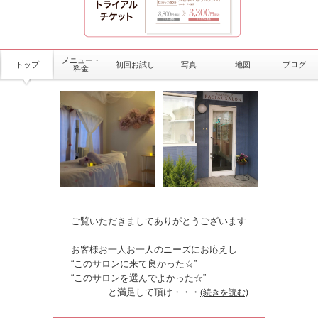
メニュー・
トップ
初回お試し
写真
地図
ブログ
料金
ご覧いただきましてありがとうございます
お客様お一人お一人のニーズにお応えし
“このサロンに来て良かった☆”
“このサロンを選んでよかった☆”
と満足して頂け
・・・
(続きを読む)