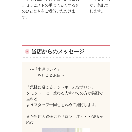
テセラピストの手によるくつろぎ
が、美肌づくりのコツを
のひとときをご堪能いただけま
します。
す。
当店からのメッセージ
〜「生涯キレイ」
を叶えるお店〜
「気軽に通えるアットホームなサロン」
をモットーに、携わる人すべての方が笑顔で
溢れる
ようスタッフ一同心を込めて施術します。
また当店の姉妹店のサロン、江
・・・
(続きを
読む)