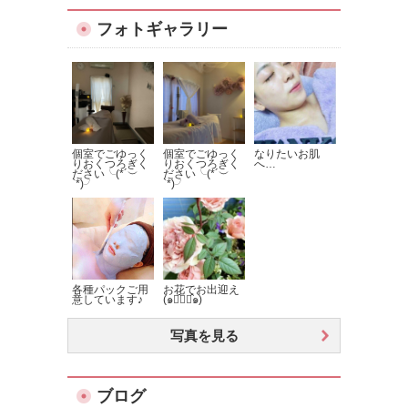
フォトギャラリー
個室でごゆっく
個室でごゆっく
なりたいお肌
りおくつろぎく
りおくつろぎく
へ…
ださい╰(*´︶
ださい╰(*´︶
`*)╯
`*)╯
各種パックご用
お花でお出迎え
意しています♪
(๑・̑◡・̑๑)
写真を見る
ブログ