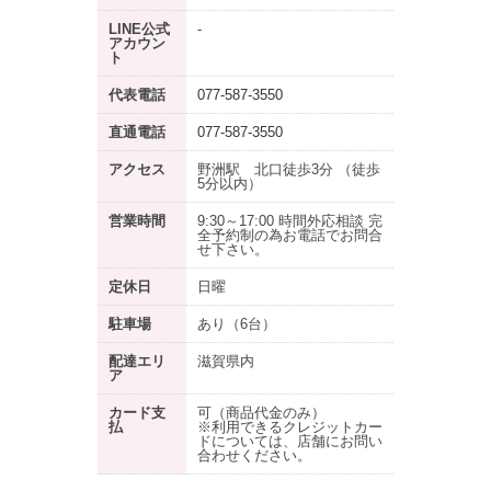
LINE公式
-
アカウン
ト
代表電話
077-587-3550
直通電話
077-587-3550
アクセス
野洲駅 北口徒歩3分 （徒歩
5分以内）
営業時間
9:30～17:00 時間外応相談 完
全予約制の為お電話でお問合
せ下さい。
定休日
日曜
駐車場
あり
（6台）
配達エリ
滋賀県内
ア
カード支
可（商品代金のみ）
払
※利用できるクレジットカー
ドについては、店舗にお問い
合わせください。