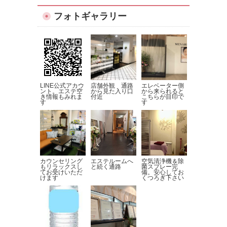
フォトギャラリー
LINE公式アカウ
店舗外観 通路
エレベーター側
ント。エステ空
から見た入り口
から来られると
き情報もみれま
付近
こちらが目印で
す
す
カウンセリング
エステルームへ
空気清浄機＆除
もリラックスし
と続く通路
菌スプレー完
てお受けいただ
備。安心してお
けます
くつろぎ下さい