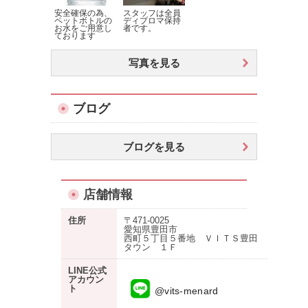
安全確保の為、
スタッフは全員
ペットボトルの
ディプロマ保持
お水をご用意し
者です。
ております
写真を見る
ブログ
ブログを見る
店舗情報
住所
〒471-0025
愛知県豊田市
西町５丁目５番地 ＶＩＴＳ豊田
タウン １Ｆ
LINE公式
アカウン
ト
@vits-menard