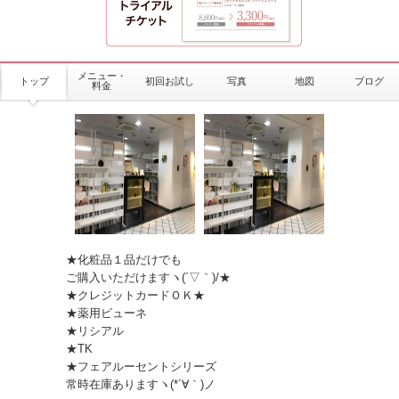
メニュー・
トップ
初回お試し
写真
地図
ブログ
料金
★化粧品１品だけでも
ご購入いただけますヽ(´▽｀)/★
★クレジットカードＯＫ★
★薬用ビューネ
★リシアル
★TK
★フェアルーセントシリーズ
常時在庫ありますヽ(*´∀｀)ノ