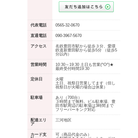
代表電話
0565-32-0670
直通電話
090-3967-5670
アクセス
名鉄豊田市駅から徒歩３分、愛環
鉄道新豊田駅から徒歩5分 （徒歩5
分以内）
営業時間
10:30～19:30 土日も営業(^O^)★
最終受付時間19:30
定休日
火曜
土日、祝祭日営業してます（但し
祝祭日が火曜の場合は休業）
駐車場
あり
（700台）
３時間まで無料。ビル駐車場、豊
田市駅周辺の駐車場は3時間まで
フリーパーキング対応
配達エリ
三河地区
ア
カード支
可（商品代金のみ）