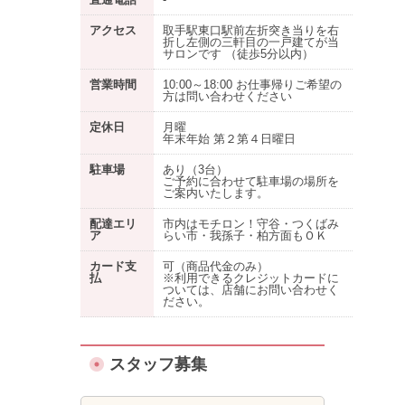
アクセス
取手駅東口駅前左折突き当りを右
折し左側の三軒目の一戸建てが当
サロンです （徒歩5分以内）
営業時間
10:00～18:00 お仕事帰りご希望の
方は問い合わせください
定休日
月曜
年末年始 第２第４日曜日
駐車場
あり
（3台）
ご予約に合わせて駐車場の場所を
ご案内いたします。
配達エリ
市内はモチロン！守谷・つくばみ
ア
らい市・我孫子・柏方面もＯＫ
カード支
可（商品代金のみ）
払
※利用できるクレジットカードに
ついては、店舗にお問い合わせく
ださい。
スタッフ募集