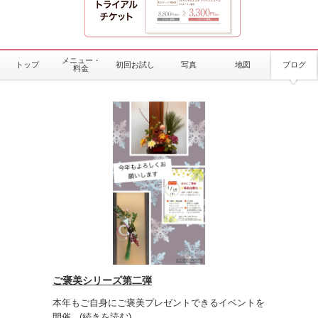
メニュー・
トップ
初回お試し
写真
地図
ブログ
料金
ご褒美シリーズ第二弾
本年もご自身にご褒美プレゼントできるイベントを
開催
...(続きを読む)