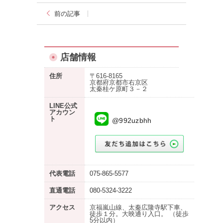
前の記事
店舗情報
住所
〒616-8165
京都府京都市右京区
太秦桂ケ原町３－２
LINE公式
アカウン
ト
@992uzbhh
代表電話
075-865-5577
直通電話
080-5324-3222
アクセス
京福嵐山線、太秦広隆寺駅下車、
徒歩１分。大映通り入口。 （徒歩
5分以内）