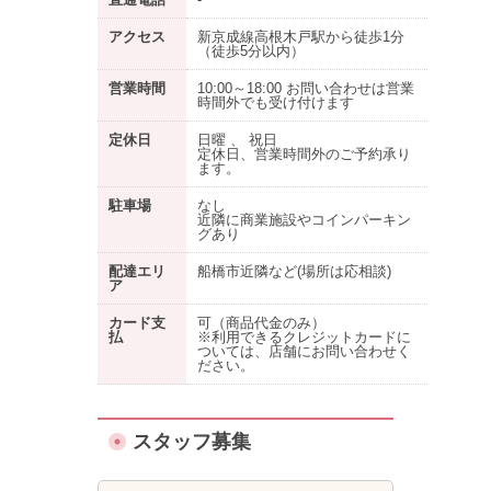
アクセス
新京成線高根木戸駅から徒歩1分
（徒歩5分以内）
営業時間
10:00～18:00 お問い合わせは営業
時間外でも受け付けます
定休日
日曜 、 祝日
定休日、営業時間外のご予約承り
ます。
駐車場
なし
近隣に商業施設やコインパーキン
グあり
配達エリ
船橋市近隣など(場所は応相談)
ア
カード支
可（商品代金のみ）
払
※利用できるクレジットカードに
ついては、店舗にお問い合わせく
ださい。
スタッフ募集