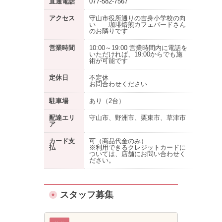
直通電話
077-582-7567
アクセス
守山市役所通りの吉身小学校の向
い 珈琲焙煎カフェバードさん
のお隣りです
営業時間
10:00～19:00 営業時間内に電話を
いただければ、19:00からでも施
術が可能です
定休日
不定休
お問合わせください
駐車場
あり
（2台）
配達エリ
守山市、野洲市、栗東市、草津市
ア
カード支
可（商品代金のみ）
払
※利用できるクレジットカードに
ついては、店舗にお問い合わせく
ださい。
スタッフ募集