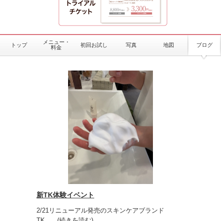
メニュー・
トップ
初回お試し
写真
地図
ブログ
料金
新TK体験イベント
2/21リニューアル発売のスキンケアブランド
TK。
...(続きを読む)