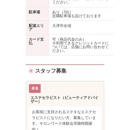
ください。
駐車場
あり
（3台）
近隣駐車場も設けております
配達エリ
大津市全域
ア
カード支
可（商品代金のみ）
払
※利用できるクレジットカードに
ついては、店舗にお問い合わせく
ださい。
スタッフ募集
エステセラピスト（ビューティアドバイ
ザー）
お客様に支持されるステキなエステセ
ラピストになりたい方、募集していま
す。サロンワーク体験会等随時開催
中！