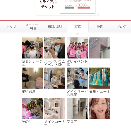
メニュー・
トップ
初回お試し
写真
地図
ブログ
料金
貼るとナージ
ハーバリウム
占いイベント
ュ
イベント③
⑥
施術部屋
メイクサービ
薬用ビューネ
ス風景
その4
メイクコーナ
フロア
ー