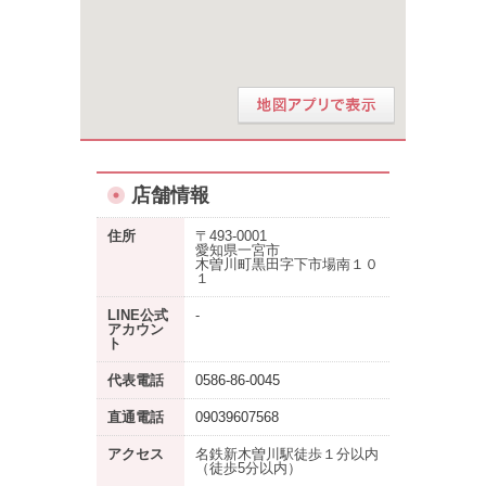
店舗情報
住所
〒493-0001
愛知県一宮市
木曽川町黒田字下市場南１０
１
LINE公式
-
アカウン
ト
代表電話
0586-86-0045
直通電話
09039607568
アクセス
名鉄新木曽川駅徒歩１分以内
（徒歩5分以内）