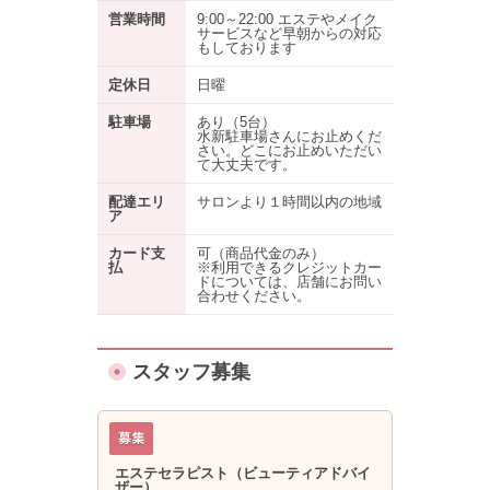
営業時間
9:00～22:00 エステやメイク
サービスなど早朝からの対応
もしております
定休日
日曜
駐車場
あり
（5台）
水新駐車場さんにお止めくだ
さい。どこにお止めいただい
て大丈夫です。
配達エリ
サロンより１時間以内の地域
ア
カード支
可（商品代金のみ）
払
※利用できるクレジットカー
ドについては、店舗にお問い
合わせください。
スタッフ募集
エステセラピスト（ビューティアドバイ
ザー）