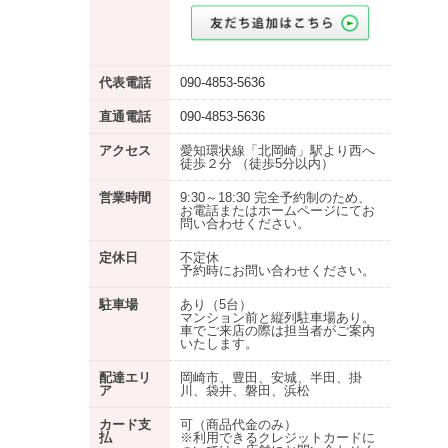
代表電話
090-4853-5636
直通電話
090-4853-5636
アクセス
愛知環状線「北岡崎」駅より西へ
徒歩２分 （徒歩5分以内）
営業時間
9:30～18:30 完全予約制のため、
お電話またはホームページにてお
問い合わせください。
定休日
不定休
予約時にお問い合わせください。
駐車場
あり
（5台）
マンション前と縦列駐車場あり。
車でご来店の際は担当者がご案内
いたします。
配達エリ
岡崎市、豊田、安城、半田、掛
ア
川、袋井、磐田、浜松
カード支
可（商品代金のみ）
払
※利用できるクレジットカードに