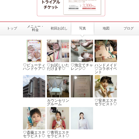
メニュー・
トップ
初回お試し
写真
地図
ブログ
料金
♡ビューティ
♡お試しいた
♡泡立てチャ
ハンドメイド
ハンドケア♡
だけます♡
レンジ♡
♡コラボイベ
ント
カウンセリン
♡安本エステ
グルーム
セラピスト♡
♡斎藤エステ
♡青羽エステ
セラピスト♡
セラピスト♡