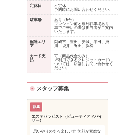
定休日
不定休
予約時にお問い合わせください。
駐車場
あり
（5台）
マンション前と縦列駐車場あり。
車でご来店の際は担当者がご案内
いたします。
配達エリ
岡崎市、豊田、安城、半田、掛
ア
川、袋井、磐田、浜松
カード支
可（商品代金のみ）
払
※利用できるクレジットカードに
ついては、店舗にお問い合わせく
ださい。
スタッフ募集
エステセラピスト（ビューティアドバイ
ザー）
思いやりのある楽しい方 笑顔が素敵な