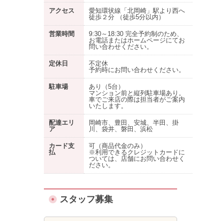
アクセス
愛知環状線「北岡崎」駅より西へ
徒歩２分 （徒歩5分以内）
営業時間
9:30～18:30 完全予約制のため、
お電話またはホームページにてお
問い合わせください。
定休日
不定休
予約時にお問い合わせください。
駐車場
あり
（5台）
マンション前と縦列駐車場あり。
車でご来店の際は担当者がご案内
いたします。
配達エリ
岡崎市、豊田、安城、半田、掛
ア
川、袋井、磐田、浜松
カード支
可（商品代金のみ）
払
※利用できるクレジットカードに
ついては、店舗にお問い合わせく
ださい。
スタッフ募集