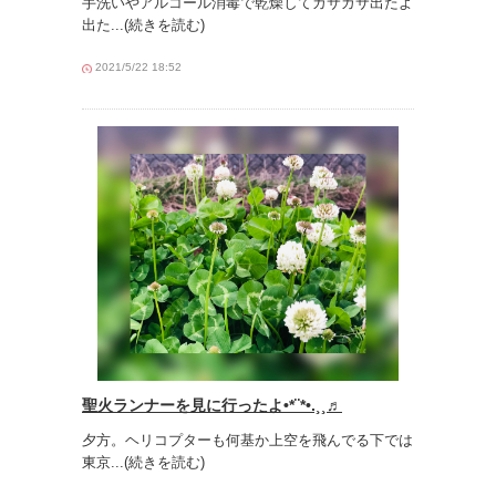
手洗いやアルコール消毒で乾燥してガサガサ出たよ
出た
...(続きを読む)
2021/5/22 18:52
聖火ランナーを見に行ったよ•*¨*•.¸¸♬︎
夕方。ヘリコプターも何基か上空を飛んでる下では
東京
...(続きを読む)