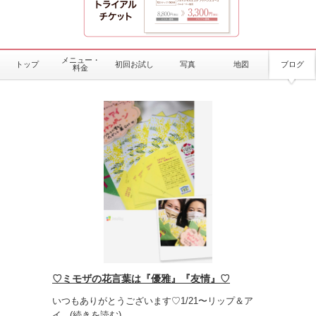
メニュー・
トップ
初回お試し
写真
地図
ブログ
料金
♡ミモザの花言葉は『優雅』『友情』♡
いつもありがとうございます♡1/21〜リップ＆ア
イ
...(続きを読む)