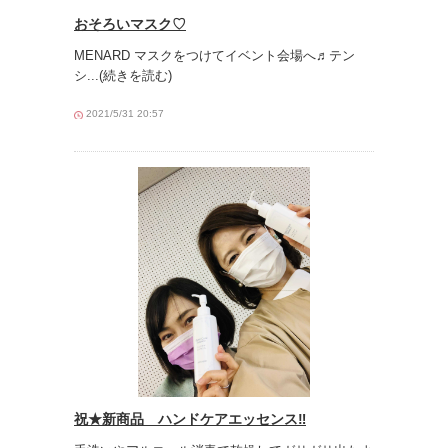
おそろいマスク♡
MENARD マスクをつけてイベント会場へ♬テン
シ
...(続きを読む)
2021/5/31 20:57
祝★新商品 ハンドケアエッセンス‼︎