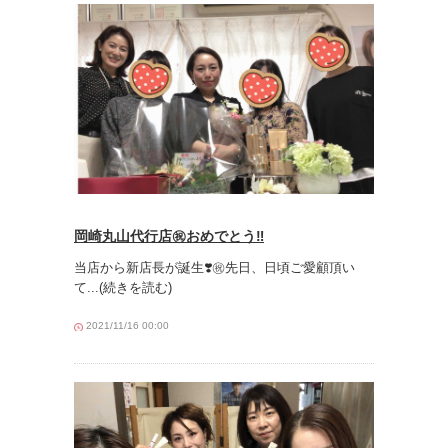
岡崎丸山代行店㊗️おめでとう‼️
当店から新店長が誕生❣️㊗️先日、日頃ご愛顧頂い
て
...(続きを読む)
2021/11/16 00:00