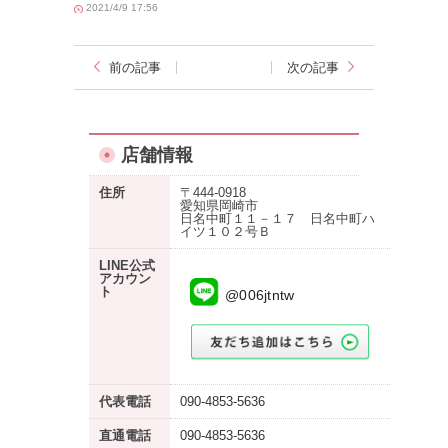
2021/4/9 17:56
前の記事
次の記事
店舗情報
住所
〒444-0918
愛知県岡崎市
日名中町１１－１７ 日名中町ハ
イツ１０２号Ｂ
LINE公式
アカウン
ト
@006jtntw
代表電話
090-4853-5636
直通電話
090-4853-5636