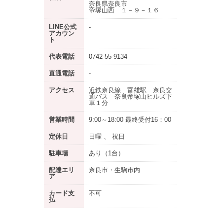
奈良県奈良市
帝塚山西 １－９－１６
LINE公式
-
アカウン
ト
代表電話
0742-55-9134
直通電話
-
アクセス
近鉄奈良線 富雄駅 奈良交
通バス 奈良帝塚山ヒルズ下
車１分
営業時間
9:00～18:00 最終受付16：00
定休日
日曜 、 祝日
駐車場
あり
（1台）
配達エリ
奈良市・生駒市内
ア
カード支
不可
払