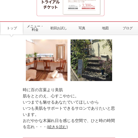
メニュー・
トップ
初回お試し
写真
地図
ブログ
料金
時に百の言葉より美肌
肌をととのえ、心すこやかに。
いつまでも魅せるあなたでいてほしいから
いつも美肌をサポートできるサロンでありたいと思
います。
おだやかな木漏れ日を感じる空間で、ひと時の時間
を忘れ
・・・
(続きを読む)