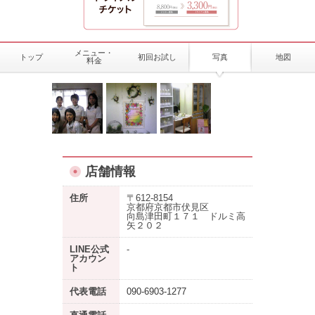
メニュー・
トップ
初回お試し
写真
地図
料金
店舗情報
住所
〒612-8154
京都府京都市伏見区
向島津田町１７１ ドルミ高
矢２０２
LINE公式
-
アカウン
ト
代表電話
090-6903-1277