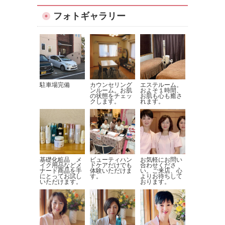
フォトギャラリー
駐車場完備
カウンセリング
エステルーム。
ンルーム。お肌
およそ１時間、
の状態をチェッ
お肌も心も癒さ
クします。
れます。
基礎化粧品 メ
ビューティハン
お気軽にお問い
イク用品などメ
ドケアだけでも
合わせくださ
ナード商品を手
体験いただけま
い。ご来店、心
にとってお試し
す。
よりお待ちして
いただけます。
おります。