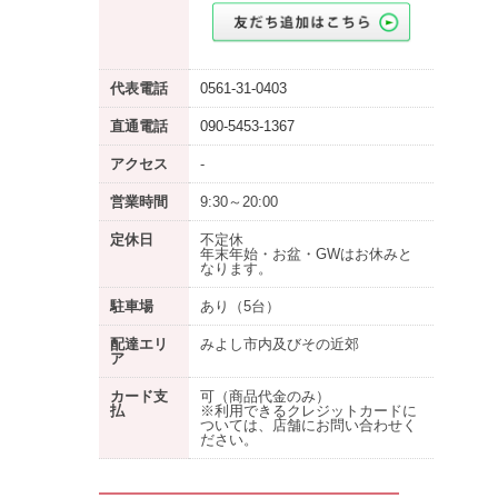
代表電話
0561-31-0403
直通電話
090-5453-1367
アクセス
-
営業時間
9:30～20:00
定休日
不定休
年末年始・お盆・GWはお休みと
なります。
駐車場
あり
（5台）
配達エリ
みよし市内及びその近郊
ア
カード支
可（商品代金のみ）
払
※利用できるクレジットカードに
ついては、店舗にお問い合わせく
ださい。