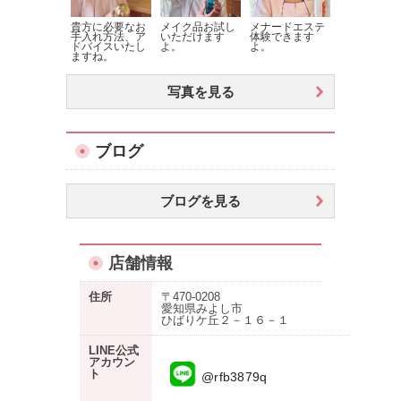
貴方に必要なお
メイク品お試し
メナードエステ
手入れ方法、ア
いただけます
体験できます
ドバイスいたし
よ。
よ。
ますね。
写真を見る
ブログ
ブログを見る
店舗情報
住所
〒470-0208
愛知県みよし市
ひばりケ丘２－１６－１
LINE公式
アカウン
ト
@rfb3879q