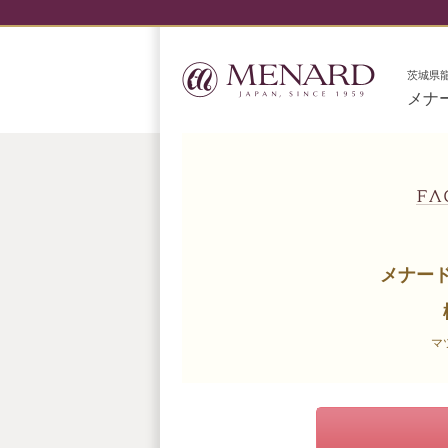
茨城県
メナ
メナー
マ