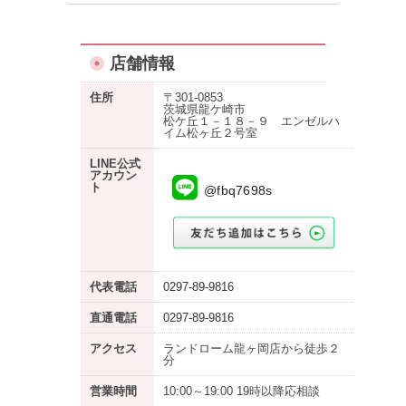
店舗情報
住所
〒301-0853
茨城県龍ケ崎市
松ケ丘１－１８－９ エンゼルハ
イム松ヶ丘２号室
LINE公式
アカウン
ト
@fbq7698s
代表電話
0297-89-9816
直通電話
0297-89-9816
アクセス
ランドローム龍ヶ岡店から徒歩２
分
営業時間
10:00～19:00 19時以降応相談