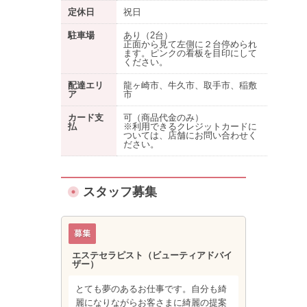
定休日
祝日
駐車場
あり
（2台）
正面から見て左側に２台停められ
ます。ピンクの看板を目印にして
ください。
配達エリ
龍ヶ崎市、牛久市、取手市、稲敷
ア
市
カード支
可（商品代金のみ）
払
※利用できるクレジットカードに
ついては、店舗にお問い合わせく
ださい。
スタッフ募集
エステセラピスト（ビューティアドバイ
ザー）
とても夢のあるお仕事です。自分も綺
麗になりながらお客さまに綺麗の提案