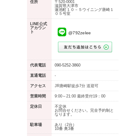
住所
〒520-0001
滋賀県大津市
蓮池町１０－５ウイニング唐崎１
０５号室
LINE公式
アカウン
ト
@792zelee
代表電話
090-5252-3860
直通電話
-
アクセス
JR唐崎駅徒歩7分 送迎可
営業時間
9:00～21:00 最終受付19：00
定休日
不定休
お問合せください。完全予約制と
なります。
駐車場
あり
（2台）
10番 奥3番