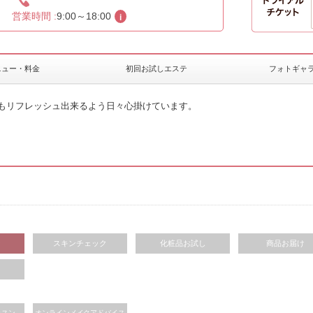
営業時間 :
9:00～18:00
ニュー・料金
初回お試しエステ
フォトギャ
もリフレッシュ出来るよう日々心掛けています。
ン
スキンチェック
化粧品お試し
商品お届け
ッスン
オンラインメイクアドバイス