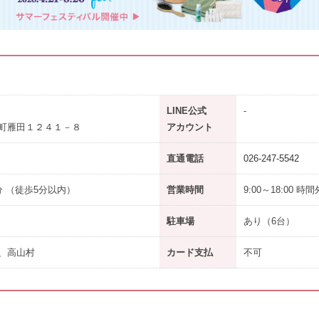
LINE公式
-
町雁田１２４１－８
アカウント
直通電話
026-247-5542
 （徒歩5分以内）
営業時間
9:00～18:00 
駐車場
あり
（6台）
、高山村
カード支払
不可