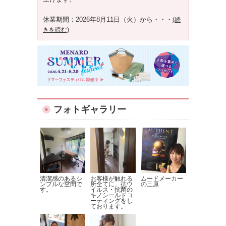
休業期間：2026年8月11日（火）から
・・・
(続
きを読む)
フォトギャラリー
清潔感のあるシ
お客様が触れる
ムードメーカー
ンプルな空間で
所全てに、抗ウ
の三原
す。
イルス・抗菌の
キノシールドコ
ーティングをし
ております。