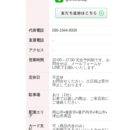
代表電話
080-1944-8008
直通電話
-
アクセス
-
営業時間
10:00～17:00 完全予約制です。お
問合せは、メールフォームか
LINEでお願いいたします。
定休日
不定休
お問合せください。土日祝は受付
停止しております。
駐車場
あり
（1台）
お車でお越しの際は、ご来店前に
ご連絡ください。
配達エリ
岡山市•備前市•瀬戸内市•津山市•
ア
津山市周辺
カード支
可（商品代金のみ）
払
※利用できるクレジットカードに