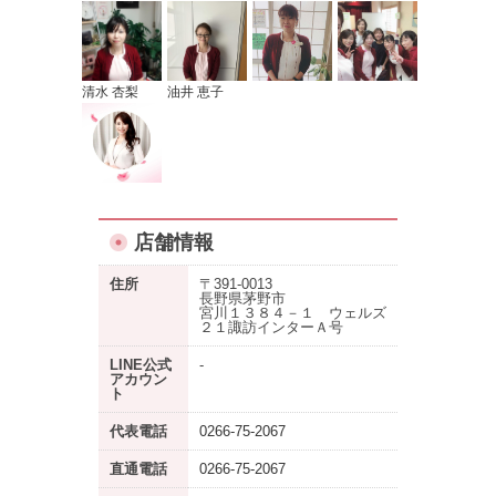
清水 杏梨
油井 恵子
店舗情報
住所
〒391-0013
長野県茅野市
宮川１３８４－１ ウェルズ
２１諏訪インターＡ号
LINE公式
-
アカウン
ト
代表電話
0266-75-2067
直通電話
0266-75-2067