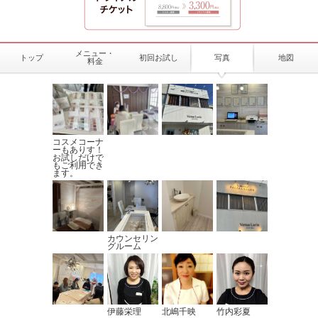
メニュー・
トップ
初回お試し
写真
地図
料金
コスメコーナ
ーもありす！
お試しだけで
もご利用でき
ます。
カウンセリン
グルーム
伊藤栄理
北嶋千映
竹内彩夏