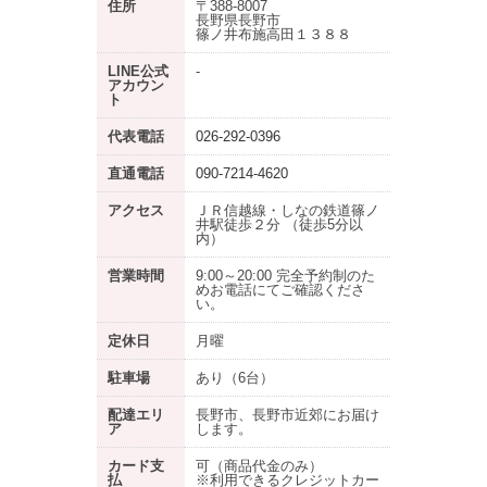
住所
〒388-8007
長野県長野市
篠ノ井布施高田１３８８
LINE公式
-
アカウン
ト
代表電話
026-292-0396
直通電話
090-7214-4620
アクセス
ＪＲ信越線・しなの鉄道篠ノ
井駅徒歩２分 （徒歩5分以
内）
営業時間
9:00～20:00 完全予約制のた
めお電話にてご確認くださ
い。
定休日
月曜
駐車場
あり
（6台）
配達エリ
長野市、長野市近郊にお届け
ア
します。
カード支
可（商品代金のみ）
払
※利用できるクレジットカー