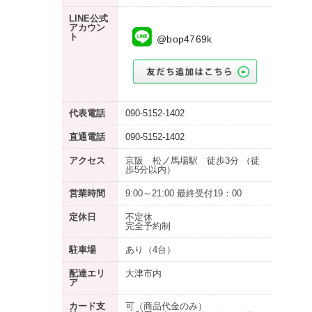
LINE公式
アカウン
ト
@bop4769k
代表電話
090-5152-1402
直通電話
090-5152-1402
アクセス
京阪 松ノ馬場駅 徒歩3分 （徒
歩5分以内）
営業時間
9:00～21:00 最終受付19：00
定休日
不定休
完全予約制
駐車場
あり
（4台）
配達エリ
大津市内
ア
カード支
可（商品代金のみ）