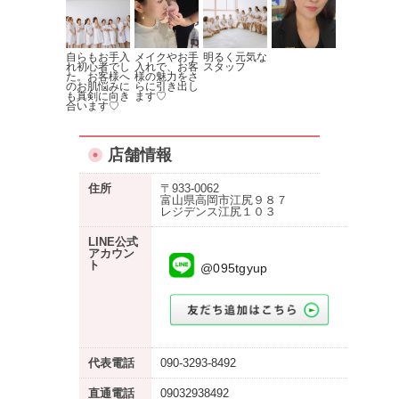
自らもお手入
メイクやお手
明るく元気な
れ初心者でし
入れで、お客
スタッフ
た。お客様へ
様の魅力をさ
のお肌悩みに
らに引き出し
も真剣に向き
ます♡
合います♡
店舗情報
住所
〒933-0062
富山県高岡市江尻９８７
レジデンス江尻１０３
LINE公式
アカウン
ト
@095tgyup
代表電話
090-3293-8492
直通電話
09032938492