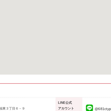
LINE公式
福東３丁目６－９
アカウント
@681cty