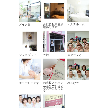
メイク台
外に自転車置き
エステルーム
場あります
ディスプレイ
外観
スタッフと
エステしてます
お客様とのコミ
みんなで
ニュケーション
を大事にしてま
す