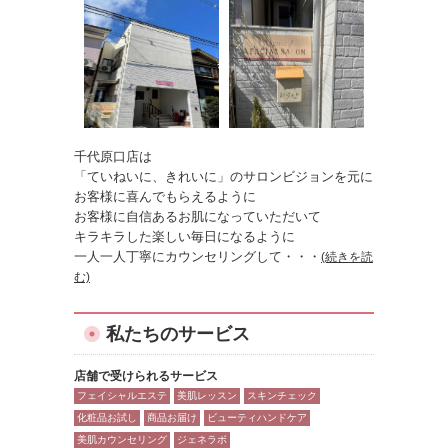
千代原口店は
「ていねいに、きれいに」のサロンビジョンを元に
お客様に喜んでもらえるように
お客様に自信あるお肌になっていただいて
キラキラした楽しい毎日になるように
一人一人丁寧にカウンセリングして
・・・
(続きを読
む)
私たちのサービス
店舗で受けられるサービス
フェイシャルエステ
美肌レッスン
スキンチェック
化粧品お試し
商品お届け
ビューティハンドケア
美肌カウンセリング
ジェネラボ