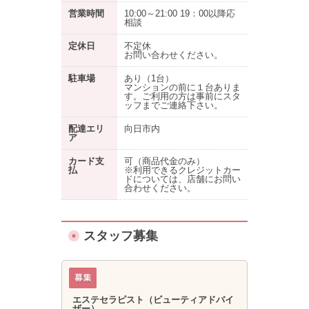
営業時間
10:00～21:00 19：00以降応
相談
定休日
不定休
お問い合わせください。
駐車場
あり
（1台）
マンションの前に１台ありま
す。ご利用の方は事前にスタ
ッフまでご連絡下さい。
配達エリ
向日市内
ア
カード支
可（商品代金のみ）
払
※利用できるクレジットカー
ドについては、店舗にお問い
合わせください。
スタッフ募集
エステセラピスト（ビューティアドバイ
ザー）