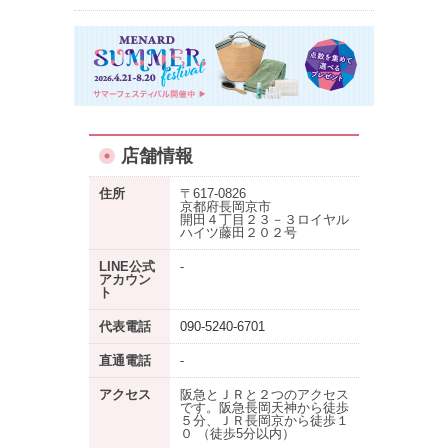
店舗情報
住所
〒617-0826
京都府長岡京市
開田４丁目２３－３ロイヤル
ハイツ藤田２０２号
LINE公式
-
アカウン
ト
代表電話
090-5240-6701
直通電話
-
アクセス
阪急とＪＲと２つのアクセス
です。阪急長岡天神から徒歩
５分、ＪＲ長岡京から徒歩１
０ （徒歩5分以内）