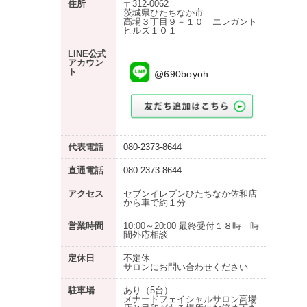
住所
〒312-0062
茨城県ひたちなか市
高場３丁目９－１０ エレガント
ヒルズ１０１
LINE公式
アカウン
ト
@690boyoh
代表電話
080-2373-8644
直通電話
080-2373-8644
アクセス
セブンイレブンひたちなか佐和店
から車で約１分
営業時間
10:00～20:00 最終受付１８時 時
間外応相談
定休日
不定休
サロンにお問い合わせください
駐車場
あり
（5台）
メナードフェイシャルサロン高場