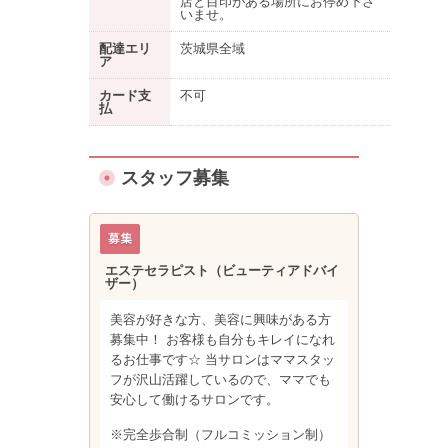
店と目印がある場所にお停め下さ
いませ。
配達エリ
茨城県全域
ア
カード支
不可
払
スタッフ募集
エステセラピスト（ビューティアドバイ
ザー）
美容が好きな方、美容に興味がある方
募集中！ お客様も自分もキレイになれ
るお仕事です☆ 当サロンはママスタッ
フが沢山活躍しているので、ママでも
安心して働けるサロンです。
※完全歩合制（フルコミッション制）