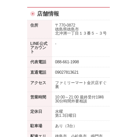
店舗情報
住所
〒770-0872
徳島県徳島市
北沖洲一丁目１３番５－３号
LINE公式
-
アカウン
ト
代表電話
088-661-1998
直通電話
09027813621
アクセス
ファミリーマート金沢店すぐ
裏
営業時間
10:00～21:00 最終受付19時
30分時間外要相談
定休日
水曜
第1.3日曜日
駐車場
あり
（3台）
配達エリ
徳島市、小松島市、鳴門市、