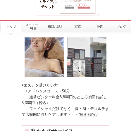
メニュー・
トップ
初回お試し
写真
地図
ブログ
料金
◉エステを受けたい方
⭐︎アドバンスコース（50分）
通常ビジター料金8,800円のところ初回お試し
3,300円（税込）
フェイシャルだけでなく、首・肩・デコルテま
で広範囲に渡りケアします
・・・
(続きを読む)