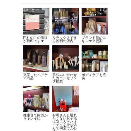
門柱のこの看板
リラックスでき
ブランド毎のス
が目印です★
る照明の店内
キンケア提案
充実したヘアケ
肌悩みに合わせ
ボディケアも充
ア商品
たカウンセリン
実
グ提案
健康食で内側か
お母さんと離れ
らキレイに
たくないお子様
は気に入ったオ
モチャを持ち込
んで同室で安心