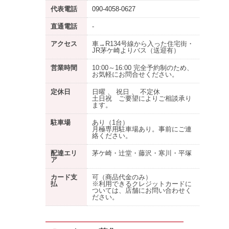
代表電話
090-4058-0627
直通電話
-
アクセス
車→R134号線から入った住宅街・
JR茅ケ崎よりバス（送迎有）
営業時間
10:00～16:00 完全予約制のため、
お気軽にお問合せください。
定休日
日曜 、 祝日 、 不定休
土日祝 ご要望によりご相談承り
ます。
駐車場
あり
（1台）
月極専用駐車場あり。事前にご連
絡ください。
配達エリ
茅ケ崎・辻堂・藤沢・寒川・平塚
ア
カード支
可（商品代金のみ）
払
※利用できるクレジットカードに
ついては、店舗にお問い合わせく
ださい。