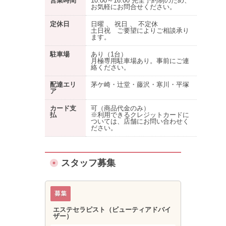
営業時間
10:00～16:00 完全予約制のため、
お気軽にお問合せください。
定休日
日曜 、 祝日 、 不定休
土日祝 ご要望によりご相談承り
ます。
駐車場
あり
（1台）
月極専用駐車場あり。事前にご連
絡ください。
配達エリ
茅ケ崎・辻堂・藤沢・寒川・平塚
ア
カード支
可（商品代金のみ）
払
※利用できるクレジットカードに
ついては、店舗にお問い合わせく
ださい。
スタッフ募集
エステセラピスト（ビューティアドバイ
ザー）