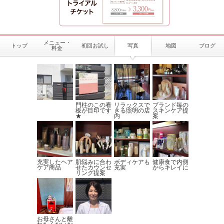
メニュー・
トップ
初回お試し
写真
地図
ブログ
料金
門柱のこの看
リラックスで
ブランド毎の
板が目印です
きる照明の店
スキンケア提
★
内
案
充実したヘア
肌悩みに合わ
ボディケアも
健康食で内側
ケア商品
せたカウンセ
充実
からキレイに
リング提案
お母さんと離