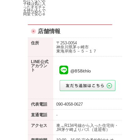
れたくないお
子様は気に入
ったオモチャ
を持ち込んで
同室で安心☺︎
店舗情報
住所
〒253-0054
神奈川県茅ヶ崎市
東海岸南５－５－１７
LINE公式
アカウン
ト
@858ithlo
代表電話
090-4058-0627
直通電話
-
アクセス
車→R134号線から入った住宅街・
JR茅ケ崎よりバス（送迎有）