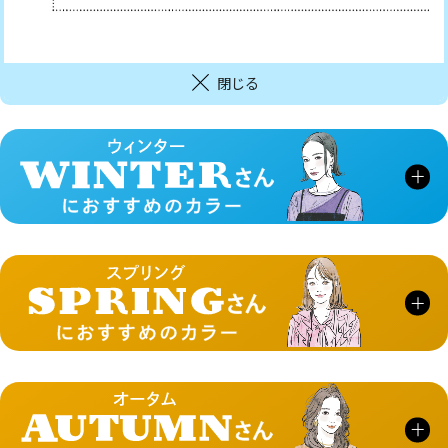
閉じる
華やかで人を惹きつける魅力があるWINTERさんは、
閉じる
くちびるを魅力的に彩る鮮やかな発色のカラーが似合
います。
落ち着きのある青みのピンクやローズ、レッド系など
の
クールなリップカラーから発色高いリップカラーま
若々しく親しみやすく、キラキラとした印象の
閉じる
で楽しんでいきましょう。
SPRINGさんは、魅力を
さらにひき立ててくれる黄み
よりの明るくキレイなカラーが似合います。
レッドやオレンジ、コーラルピンクなど
暖かみのある