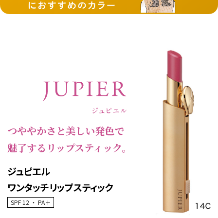
キュートなカラーを使った大人可愛いメイクを楽しん
落ち着きや洗練された印象のAUTUMNさんは、
閉じる
でみましょう。
シックな印象の
黄みよりのやや深みのあるカラーやソ
フトな発色のカラーが似合います。
ブラウンやレッド系などのリップカラーで
大人の女性
のフェミニンさやほんのりと色香を漂わせてみるのも
いいでしょう。
つややかさと美しい発色で
魅了するリップスティック。
ジュピエル
ワンタッチリップスティック
SPF 12 ・ PA＋