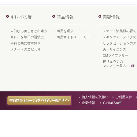
キレイの扉
商品情報
美容情報
未知なる美しさと出逢う
商品を選ぶ
メナード流美肌の育て
キレイを毎日の習慣に
商品サイドストーリー
スキンケア・メイクの
年齢と共に増す輝き
リラクゼーションのス
メナードのこだわり
美・サイエンス
CMライブラリー
鏡リュウジの
マンスリー星占い
個人情報の取扱い
ご利用条件
企業情報
Global Site