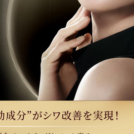
効成分”が
シワ改善を実現！