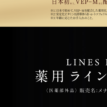
日本初
VEP−M
※1、
※2
※1：日本で初めて、VEP−Mを配合した薬用
※2：安定化ビタミンE誘導体（dl−α−トコフェリ
※3：年齢に応じたお手入れのこと。