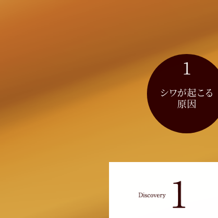
1
シワが起こる
原因