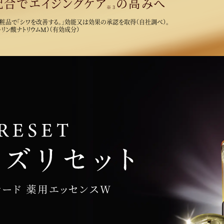
配合で
エイジングケア
の高みへ
※3
化粧品で「シワを改善する。」効能又は効果の承認を取得（自社調べ）。
ルリン酸ナトリウムM）（有効成分）