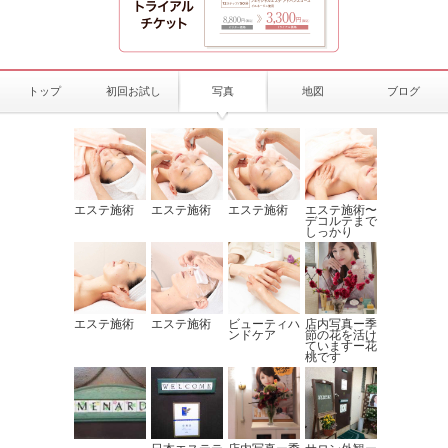
トップ
初回お試し
写真
地図
ブログ
エステ施術
エステ施術
エステ施術
エステ施術〜
デコルテまで
しっかり
エステ施術
エステ施術
ビューティハ
店内写真ー季
ンドケア
節の花を活け
ていますー花
桃です