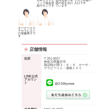
日本エステテ
店内写真ー季
サロン外観ー
ィック協会登
節の花を活け
入口です
録サロンです
ています
オーナーエス
テセラピスト
の加藤孝子で
す
店舗情報
住所
〒251-0027
神奈川県藤沢市
鵠沼桜が岡３－６－９ カーサ・
マラビーリャ・湘南１０１
LINE公式
アカウン
ト
@216byewe