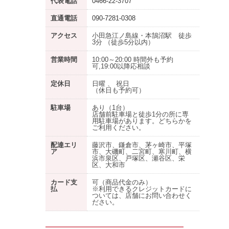
代表電話
0466-22-3707
直通電話
090-7281-0308
アクセス
小田急江ノ島線・本鵠沼駅 徒歩
3分 （徒歩5分以内）
営業時間
10:00～20:00 時間外も予約
可,19:00以降応相談
定休日
日曜 、 祝日
（休日も予約可）
駐車場
あり
（1台）
店舗前駐車場と徒歩1分の所に専
用駐車場があります。どちらかを
ご利用ください。
配達エリ
藤沢市、鎌倉市、茅ヶ崎市、平塚
ア
市、大磯町、二宮町、寒川町、横
浜市泉区、戸塚区、瀬谷区、栄
区、大和市
カード支
可（商品代金のみ）
払
※利用できるクレジットカードに
ついては、店舗にお問い合わせく
ださい。