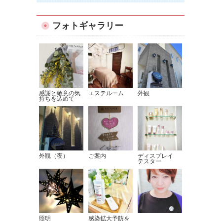
フォトギャラリー
感謝と敬意の気
エステルーム
外観
持ちを込めて
外観（夜）
ご案内
ディスプレイ
テスター
照明
感染拡大予防を