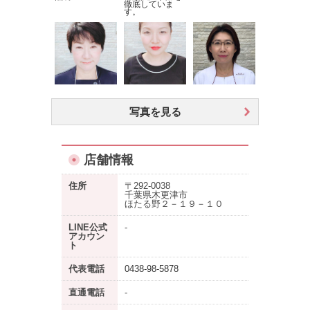
徹底していま
す。
写真を見る
店舗情報
住所
〒292-0038
千葉県木更津市
ほたる野２－１９－１０
LINE公式
-
アカウン
ト
代表電話
0438-98-5878
直通電話
-