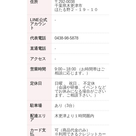
住所
〒292-0038
千葉県木更津市
ほたる野２－１９－１０
LINE公式
-
アカウン
ト
代表電話
0438-98-5878
直通電話
-
アクセス
-
営業時間
9:00～18:00 （お時間帯はご
相談に応じます。）
定休日
日曜 、 祝日 、 不定休
（会議や研修、イベントなど
でお休みになる場合がござい
ます。ご相談下さい。）
駐車場
あり
（3台）
配達エリ
木更津より１時間圏内
ア
カード支
可（商品代金のみ）
払
※利用できるクレジットカー